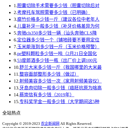
1.
胆囊切除手术需要多少钱（胆囊切除后对
2.
考摩托车驾照需要多少钱（已明确）
3.
腐竹价格多少钱一斤（建议各位中老年人
4.
儿童补牙一般多少钱（补牙价格差异为何
5.
奔驰cls350多少钱一辆（汕头奔驰CLS降
6.
定位器多少钱一个（铺地砖要不要用定位
7.
玉米能涨到多少钱一斤（玉米价格预警）
8.
pe塑料颗粒多少钱一吨（2月21日全国化
9.
53度郎酒多少钱一瓶（出厂价上调100元
10.
舒兰大米多少钱一斤（我国哪里的大米最
11.
整容面部整形多少钱（做过）
12.
射频美容多少钱一次（家用射频美容仪）
13.
牙息肉切除一般多少钱（癌胚抗原为啥高
14.
蔡崇信有多少钱（2019年）
15.
专科奖学金一般多少钱（大学期间这5种
全站热点
Copyright © 2019-2023
农企新闻网
All Rights Reserved.