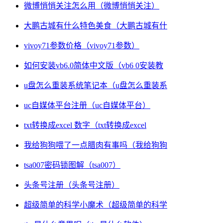
微博悄悄关注怎么用（微博悄悄关注）
大鹏古城有什么特色美食（大鹏古城有什
vivoy71参数价格（vivoy71参数）
如何安装vb6.0简体中文版（vb6 0安装教
u盘怎么重装系统笔记本（u盘怎么重装系
uc自媒体平台注册（uc自媒体平台）
txt转换成excel 数字（txt转换成excel
我给狗狗喂了一点腊肉有事吗（我给狗狗
tsa007密码锁图解（tsa007）
头条号注册（头条号注册）
超级简单的科学小魔术（超级简单的科学