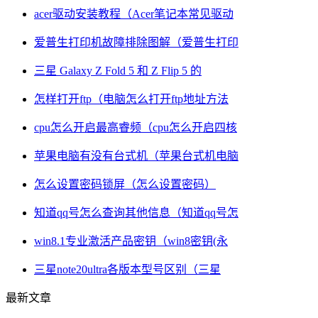
acer驱动安装教程（Acer笔记本常见驱动
爱普生打印机故障排除图解（爱普生打印
三星 Galaxy Z Fold 5 和 Z Flip 5 的
怎样打开ftp（电脑怎么打开ftp地址方法
cpu怎么开启最高睿频（cpu怎么开启四核
苹果电脑有没有台式机（苹果台式机电脑
怎么设置密码锁屏（怎么设置密码）
知道qq号怎么查询其他信息（知道qq号怎
win8.1专业激活产品密钥（win8密钥(永
三星note20ultra各版本型号区别（三星
最新文章