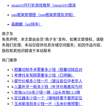
steam10月打折游戏推荐（steam101错误
ssm框架原理图（ssm框架原理及流程）
森麒麟（sql排序）
高夕东
免责声明：本文章由会员“高夕东”发布，如果文章侵权，请联
系我们处理，本站仅提供信息存储空间服务；如因作品内容、
版权和其他问题请于本站联系
热门推荐
1.
胆囊切除手术需要多少钱（胆囊切除后对
2.
考摩托车驾照需要多少钱（已明确）
3.
腐竹价格多少钱一斤（建议各位中老年人
4.
儿童补牙一般多少钱（补牙价格差异为何
5.
奔驰cls350多少钱一辆（汕头奔驰CLS降
6.
定位器多少钱一个（铺地砖要不要用定位
7.
玉米能涨到多少钱一斤（玉米价格预警）