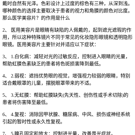
戴时自然有光泽。色彩设计上过度的棕色有三种，从深到浅。
哪种颜色的选择主要取决于患者的视力和角膜的颜色对比度。
那么医学美容片？的作用是什么
2、 医用美容片是眼睛有缺陷的人佩戴的，起到遮光遮瑕的作
用，所以这种特殊镜片不同于常见的化妆隐形眼镜和透明隐形
眼镜。医用美容片主要针对并适应以下症状：
3、 1.白化病：减轻对光的过敏反应，控制进入眼睛的光量，
帮助虹膜色素缺乏的患者将色斑损害降到最低。
4、 2.弱视：遮挡优势眼的视觉，增强视力较弱的眼睛，特别
适合戴眼罩的儿童，摆脱眼罩带来的不适。
5、 3.无虹膜：帮助虹膜缺失(先天性、创伤性或手术切除)的
患者将伤害降至最低。
6、 4.复视：消除因甲状腺、糖尿病、中风、损伤或神经系统
引起的暂时性或永久性复视。
7、 5.瞳孔固定和放大：控制进光量，改善畏光症状。