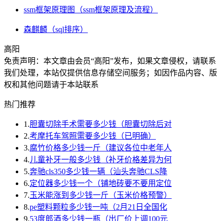
ssm框架原理图（ssm框架原理及流程）
森麒麟（sql排序）
高阳
免责声明：本文章由会员“高阳”发布，如果文章侵权，请联系
我们处理，本站仅提供信息存储空间服务；如因作品内容、版
权和其他问题请于本站联系
热门推荐
1.
胆囊切除手术需要多少钱（胆囊切除后对
2.
考摩托车驾照需要多少钱（已明确）
3.
腐竹价格多少钱一斤（建议各位中老年人
4.
儿童补牙一般多少钱（补牙价格差异为何
5.
奔驰cls350多少钱一辆（汕头奔驰CLS降
6.
定位器多少钱一个（铺地砖要不要用定位
7.
玉米能涨到多少钱一斤（玉米价格预警）
8.
pe塑料颗粒多少钱一吨（2月21日全国化
9.
53度郎酒多少钱一瓶（出厂价上调100元