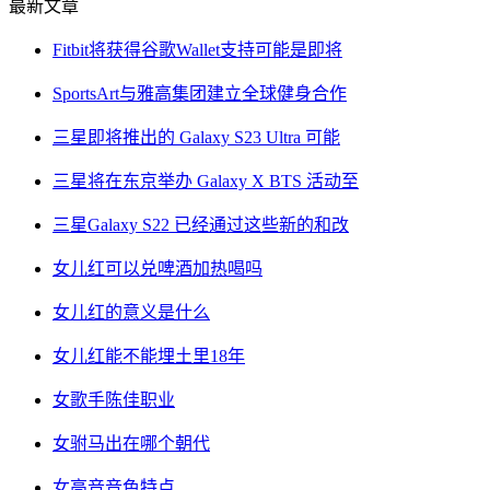
最新文章
Fitbit将获得谷歌Wallet支持可能是即将
SportsArt与雅高集团建立全球健身合作
三星即将推出的 Galaxy S23 Ultra 可能
三星将在东京举办 Galaxy X BTS 活动至
三星Galaxy S22 已经通过这些新的和改
女儿红可以兑啤酒加热喝吗
女儿红的意义是什么
女儿红能不能埋土里18年
女歌手陈佳职业
女驸马出在哪个朝代
女高音音色特点