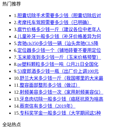
热门推荐
1.
胆囊切除手术需要多少钱（胆囊切除后对
2.
考摩托车驾照需要多少钱（已明确）
3.
腐竹价格多少钱一斤（建议各位中老年人
4.
儿童补牙一般多少钱（补牙价格差异为何
5.
奔驰cls350多少钱一辆（汕头奔驰CLS降
6.
定位器多少钱一个（铺地砖要不要用定位
7.
玉米能涨到多少钱一斤（玉米价格预警）
8.
pe塑料颗粒多少钱一吨（2月21日全国化
9.
53度郎酒多少钱一瓶（出厂价上调100元
10.
舒兰大米多少钱一斤（我国哪里的大米最
11.
整容面部整形多少钱（做过）
12.
射频美容多少钱一次（家用射频美容仪）
13.
牙息肉切除一般多少钱（癌胚抗原为啥高
14.
蔡崇信有多少钱（2019年）
15.
专科奖学金一般多少钱（大学期间这5种
全站热点