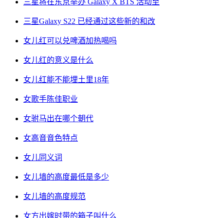
三星将在东京举办 Galaxy X BTS 活动至
三星Galaxy S22 已经通过这些新的和改
女儿红可以兑啤酒加热喝吗
女儿红的意义是什么
女儿红能不能埋土里18年
女歌手陈佳职业
女驸马出在哪个朝代
女高音音色特点
女儿同义词
女儿墙的高度最低是多少
女儿墙的高度规范
女方出嫁时带的箱子叫什么