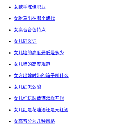
女歌手陈佳职业
女驸马出在哪个朝代
女高音音色特点
女儿同义词
女儿墙的高度最低是多少
女儿墙的高度规范
女方出嫁时带的箱子叫什么
女儿红怎么酿
女儿红坛装黄酒怎样开封
女儿红是花雕酒还是元红酒
女高音分为几种风格