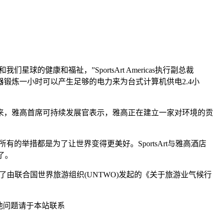
球的健康和福祉，”SportsArt Americas执行副总裁
R™机器锻炼一小时可以产生足够的电力来为台式计算机供电2.4小
来，雅高首席可持续发展官表示，雅高正在建立一家对环境的贡
“我们所有的举措都是为了让世界变得更美好。SportsArt与雅高酒店
了。
署了由联合国世界旅游组织(UNTWO)发起的《关于旅游业气候行
他问题请于本站联系