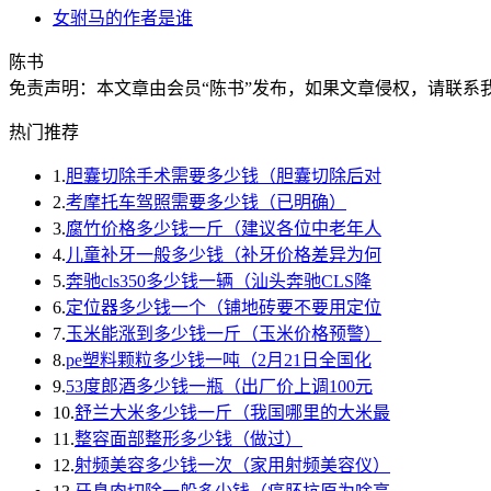
女驸马的作者是谁
陈书
免责声明：本文章由会员“陈书”发布，如果文章侵权，请联
热门推荐
1.
胆囊切除手术需要多少钱（胆囊切除后对
2.
考摩托车驾照需要多少钱（已明确）
3.
腐竹价格多少钱一斤（建议各位中老年人
4.
儿童补牙一般多少钱（补牙价格差异为何
5.
奔驰cls350多少钱一辆（汕头奔驰CLS降
6.
定位器多少钱一个（铺地砖要不要用定位
7.
玉米能涨到多少钱一斤（玉米价格预警）
8.
pe塑料颗粒多少钱一吨（2月21日全国化
9.
53度郎酒多少钱一瓶（出厂价上调100元
10.
舒兰大米多少钱一斤（我国哪里的大米最
11.
整容面部整形多少钱（做过）
12.
射频美容多少钱一次（家用射频美容仪）