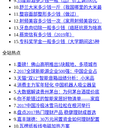
9.
53度郎酒多少钱一瓶（出厂价上调100元
10.
舒兰大米多少钱一斤（我国哪里的大米最
11.
整容面部整形多少钱（做过）
12.
射频美容多少钱一次（家用射频美容仪）
13.
牙息肉切除一般多少钱（癌胚抗原为啥高
14.
蔡崇信有多少钱（2019年）
15.
专科奖学金一般多少钱（大学期间这5种
全站热点
1.
重磅！佛山高明推出5块靓地，多项城市
2.
2017全球新能源企业500强：中国企业占
3.
天猫“双12”智能音箱战绩分析：小米品
4.
消费主力军年轻化 中国机器人吸尘器呈
5.
大数据解读贵州茅台：为何茅台酒提价底
6.
你不能错过的智能家居好物清单——家庭
7.
2017中国冷极冰雪马拉松在根河举行
8.
盘点2017热门理财产品 稳健理财成首选
9.
嘉丰瑞德：30万元闲置资金如何理财配置
10.
瓦楞纸板线电磁加热方案