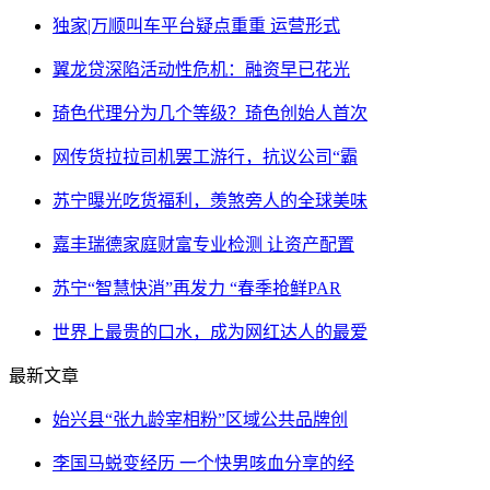
独家|万顺叫车平台疑点重重 运营形式
翼龙贷深陷活动性危机：融资早已花光
琦色代理分为几个等级？琦色创始人首次
网传货拉拉司机罢工游行，抗议公司“霸
苏宁曝光吃货福利，羡煞旁人的全球美味
嘉丰瑞德家庭财富专业检测 让资产配置
苏宁“智慧快消”再发力 “春季抢鲜PAR
世界上最贵的口水，成为网红达人的最爱
最新文章
始兴县“张九龄宰相粉”区域公共品牌创
李国马蜕变经历 一个快男咳血分享的经