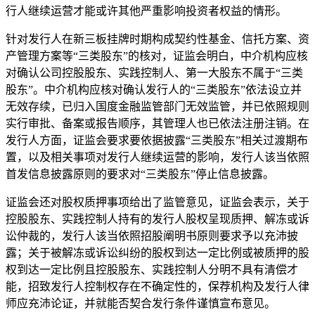
行人继续运营才能或许其他严重影响投资者权益的情形。
针对发行人在新三板挂牌时期构成契约性基金、信托方案、资
产管理方案等“三类股东”的核对，证监会明白，中介机构应核
对确认公司控股股东、实践控制人、第一大股东不属于“三类
股东”。中介机构应核对确认发行人的“三类股东”依法设立并
无效存续，已归入国度金融监管部门无效监管，并已依照规则
实行审批、备案或报告顺序，其管理人也已依法注册注销。在
发行人方面，证监会要求要依据披露“三类股东”相关过渡期布
置，以及相关事项对发行人继续运营的影响，发行人该当依照
首发信息披露原则的要求对“三类股东”停止信息披露。
证监会还对股权质押事项给出了监管意见，证监会表示，关于
控股股东、实践控制人持有的发行人股权呈现质押、解冻或诉
讼仲裁的，发行人该当依照招股阐明书原则要求予以充沛披
露；关于被解冻或诉讼纠纷的股权到达一定比例或被质押的股
权到达一定比例且控股股东、实践控制人分明不具有清偿才
能，招致发行人控制权存在不确定性的，保荐机构及发行人律
师应充沛论证，并就能否契合发行条件谨慎宣布意见。