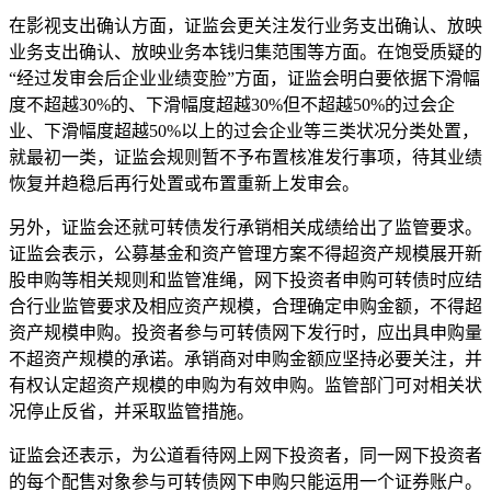
在影视支出确认方面，证监会更关注发行业务支出确认、放映
业务支出确认、放映业务本钱归集范围等方面。在饱受质疑的
“经过发审会后企业业绩变脸”方面，证监会明白要依据下滑幅
度不超越30%的、下滑幅度超越30%但不超越50%的过会企
业、下滑幅度超越50%以上的过会企业等三类状况分类处置，
就最初一类，证监会规则暂不予布置核准发行事项，待其业绩
恢复并趋稳后再行处置或布置重新上发审会。
另外，证监会还就可转债发行承销相关成绩给出了监管要求。
证监会表示，公募基金和资产管理方案不得超资产规模展开新
股申购等相关规则和监管准绳，网下投资者申购可转债时应结
合行业监管要求及相应资产规模，合理确定申购金额，不得超
资产规模申购。投资者参与可转债网下发行时，应出具申购量
不超资产规模的承诺。承销商对申购金额应坚持必要关注，并
有权认定超资产规模的申购为有效申购。监管部门可对相关状
况停止反省，并采取监管措施。
证监会还表示，为公道看待网上网下投资者，同一网下投资者
的每个配售对象参与可转债网下申购只能运用一个证券账户。