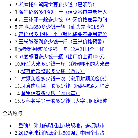
2.
考摩托车驾照需要多少钱（已明确）
3.
腐竹价格多少钱一斤（建议各位中老年人
4.
儿童补牙一般多少钱（补牙价格差异为何
5.
奔驰cls350多少钱一辆（汕头奔驰CLS降
6.
定位器多少钱一个（铺地砖要不要用定位
7.
玉米能涨到多少钱一斤（玉米价格预警）
8.
pe塑料颗粒多少钱一吨（2月21日全国化
9.
53度郎酒多少钱一瓶（出厂价上调100元
10.
舒兰大米多少钱一斤（我国哪里的大米最
11.
整容面部整形多少钱（做过）
12.
射频美容多少钱一次（家用射频美容仪）
13.
牙息肉切除一般多少钱（癌胚抗原为啥高
14.
蔡崇信有多少钱（2019年）
15.
专科奖学金一般多少钱（大学期间这5种
全站热点
1.
重磅！佛山高明推出5块靓地，多项城市
2.
2017全球新能源企业500强：中国企业占