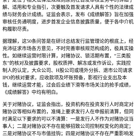
解、适用和专业指引，次要触及首发请求人具有个性的法律成
绩与财务会计成绩。证监会表示，发布《成绩解答》旨在加强
审核任务通明度，进步首发企业信息披露质量，便于各中介机
构履职尽责。
据理解，这50条问答是在研讨总结发行监管理论的根底上，经
充沛征求市场各方意见，不时完善审核规范构成的，极具实操
性。如继续运营时限计算，对赌协议、锁活期布置，“三类股
东”的核对及披露要求，股权质押、解冻或发作诉讼，实践控
制人的认定，大众公司、H股公司或境外分拆、退市公司请求
IPO的核对要求，应收款项及坏账预备，影视行业支出及本
钱，继续运营才能，过会后业绩下滑等市场关注的抢手成绩，
《成绩解答》中均有明白。
关于对赌协议，证监会指出，投资机构在投资发行人时商定对
赌协议等相似布置的，准绳上要求发行人在申报前清算，但同
时满足以下要求的可以不清算：一是发行人不作为对赌协议当
事人；二是对赌协议不存在能够招致公司控制权变化的商定；
三是对赌协议不与市值挂钩；四是对赌协议不存在严重影响发