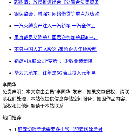
郭树清：放慢推进出台《处置合法集资条
银保监会：增强对网络借贷等重点范畴监
一汽束缚资产注入一汽轿车 一汽全体上
果真裁员又降薪！国君逆势加薪超40%，
不只中国人寿 A股这5家险企去年炒股都
猪瘟引A股公司“变脸”：少数业绩骤降
华为余承东：往年是5G商业投入元年 明
李同华
免责声明：本文章由会员“李同华”发布，如果文章侵权，请联
系我们处理，本站仅提供信息存储空间服务；如因作品内容、
版权和其他问题请于本站联系
热门推荐
1.
胆囊切除手术需要多少钱（胆囊切除后对