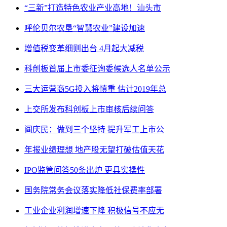
“三新”打造特色农业产业高地！汕头市
呼伦贝尔农垦“智慧农业”建设加速
增值税变革细则出台 4月起大减税
科创板首届上市委征询委候选人名单公示
三大运营商5G投入将慎重 估计2019年总
上交所发布科创板上市审核后续问答
阎庆民：做到三个坚持 提升军工上市公
年报业绩理想 地产股无望打破估值天花
IPO监管问答50条出炉 更具实操性
国务院常务会议落实降低社保费率部署
工业企业利润增速下降 积极信号不应无