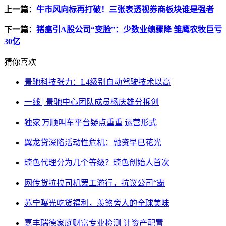
上一篇：
牛市风向标再打破！三张表透视券商板块谁是强者
下一篇：
猪瘟引A股公司“变脸”：少数业绩骤降 雏鹰农牧巨亏
30亿
猜你喜欢
景驰科技张力：L4级别自动驾驶技术以高
一线 | 景驰中心团队成员杨庆雄分拆创
独家|万顺叫车平台疑点重重 运营形式
翼龙贷深陷活动性危机：融资早已花光
琦色代理分为几个等级？琦色创始人首次
网传货拉拉司机罢工游行，抗议公司“霸
苏宁曝光吃货福利，羡煞旁人的全球美味
嘉丰瑞德家庭财富专业检测 让资产配置