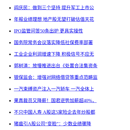
阎庆民：做到三个坚持 提升军工上市公
年报业绩理想 地产股无望打破估值天花
IPO监管问答50条出炉 更具实操性
国务院常务会议落实降低社保费率部署
工业企业利润增速下降 积极信号不应无
郭树清：放慢推进出台《处置合法集资条
银保监会：增强对网络借贷等重点范畴监
一汽束缚资产注入一汽轿车 一汽全体上
果真裁员又降薪！国君逆势加薪超40%，
不只中国人寿 A股这5家险企去年炒股都
猪瘟引A股公司“变脸”：少数业绩骤降