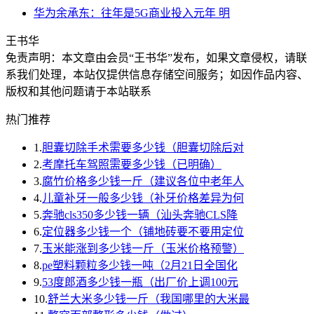
华为余承东：往年是5G商业投入元年 明
王书华
免责声明：本文章由会员“王书华”发布，如果文章侵权，请联
系我们处理，本站仅提供信息存储空间服务；如因作品内容、
版权和其他问题请于本站联系
热门推荐
1.
胆囊切除手术需要多少钱（胆囊切除后对
2.
考摩托车驾照需要多少钱（已明确）
3.
腐竹价格多少钱一斤（建议各位中老年人
4.
儿童补牙一般多少钱（补牙价格差异为何
5.
奔驰cls350多少钱一辆（汕头奔驰CLS降
6.
定位器多少钱一个（铺地砖要不要用定位
7.
玉米能涨到多少钱一斤（玉米价格预警）
8.
pe塑料颗粒多少钱一吨（2月21日全国化
9.
53度郎酒多少钱一瓶（出厂价上调100元
10.
舒兰大米多少钱一斤（我国哪里的大米最