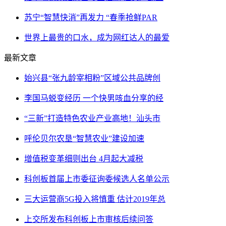
苏宁“智慧快消”再发力 “春季抢鲜PAR
世界上最贵的口水，成为网红达人的最爱
最新文章
始兴县“张九龄宰相粉”区域公共品牌创
李国马蜕变经历 一个快男咳血分享的经
“三新”打造特色农业产业高地！汕头市
呼伦贝尔农垦“智慧农业”建设加速
增值税变革细则出台 4月起大减税
科创板首届上市委征询委候选人名单公示
三大运营商5G投入将慎重 估计2019年总
上交所发布科创板上市审核后续问答