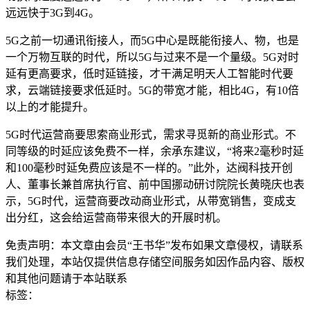
远远快于3G到4G。
5G之前一切通讯衔接人，而5G中心是既能衔接人、物，也是
一个万物互联的时代，所以5G与过来不是一个量级。5G对时
延有更高要求，低时延链接，才干满足明天人工智能时代要
求，云端链接要求低延时。5G的带宽才能，相比4G，有10倍
以上的才能提升。
5G时代运营商要思索商业形式，需求寻觅新的商业形式。不
同等级的时延应该免费不一样，余承东建议，“将来2毫秒时延
和100毫秒时延免费应该是不一样的。”此外，达阀科技开创
人、董事长兼首席执行官、前中国挪动研讨院院长黄晓庆也表
示，5G时代，运营商要改动商业形式，从带宽销售，变成支
出分红，这会给运营商带来很大的开展时机。
免责声明：
本文章由会员“王书华”发布如果文章侵权，请联系
我们处理，本站仅提供信息存储空间服务如因作品内容、版权
和其他问题请于本站联系
标签：