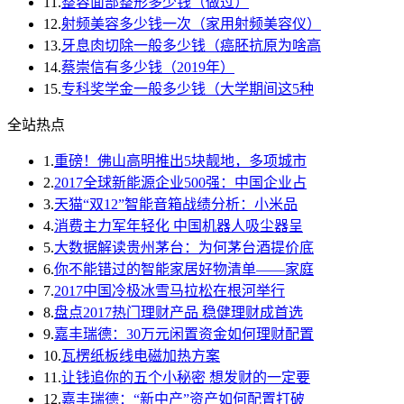
11.
整容面部整形多少钱（做过）
12.
射频美容多少钱一次（家用射频美容仪）
13.
牙息肉切除一般多少钱（癌胚抗原为啥高
14.
蔡崇信有多少钱（2019年）
15.
专科奖学金一般多少钱（大学期间这5种
全站热点
1.
重磅！佛山高明推出5块靓地，多项城市
2.
2017全球新能源企业500强：中国企业占
3.
天猫“双12”智能音箱战绩分析：小米品
4.
消费主力军年轻化 中国机器人吸尘器呈
5.
大数据解读贵州茅台：为何茅台酒提价底
6.
你不能错过的智能家居好物清单——家庭
7.
2017中国冷极冰雪马拉松在根河举行
8.
盘点2017热门理财产品 稳健理财成首选
9.
嘉丰瑞德：30万元闲置资金如何理财配置
10.
瓦楞纸板线电磁加热方案
11.
让钱追你的五个小秘密 想发财的一定要
12.
嘉丰瑞德：“新中产”资产如何配置打破