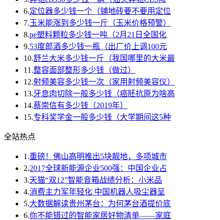
6.
定位器多少钱一个（铺地砖要不要用定位
7.
玉米能涨到多少钱一斤（玉米价格预警）
8.
pe塑料颗粒多少钱一吨（2月21日全国化
9.
53度郎酒多少钱一瓶（出厂价上调100元
10.
舒兰大米多少钱一斤（我国哪里的大米最
11.
整容面部整形多少钱（做过）
12.
射频美容多少钱一次（家用射频美容仪）
13.
牙息肉切除一般多少钱（癌胚抗原为啥高
14.
蔡崇信有多少钱（2019年）
15.
专科奖学金一般多少钱（大学期间这5种
全站热点
1.
重磅！佛山高明推出5块靓地，多项城市
2.
2017全球新能源企业500强：中国企业占
3.
天猫“双12”智能音箱战绩分析：小米品
4.
消费主力军年轻化 中国机器人吸尘器呈
5.
大数据解读贵州茅台：为何茅台酒提价底
6.
你不能错过的智能家居好物清单——家庭