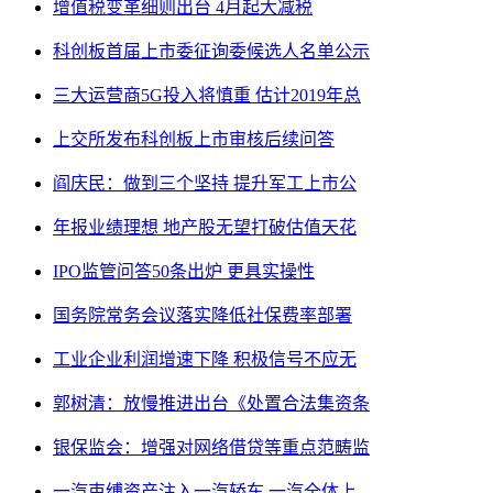
增值税变革细则出台 4月起大减税
科创板首届上市委征询委候选人名单公示
三大运营商5G投入将慎重 估计2019年总
上交所发布科创板上市审核后续问答
阎庆民：做到三个坚持 提升军工上市公
年报业绩理想 地产股无望打破估值天花
IPO监管问答50条出炉 更具实操性
国务院常务会议落实降低社保费率部署
工业企业利润增速下降 积极信号不应无
郭树清：放慢推进出台《处置合法集资条
银保监会：增强对网络借贷等重点范畴监
一汽束缚资产注入一汽轿车 一汽全体上