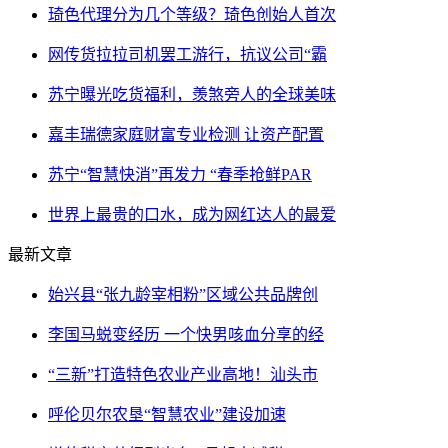
琦色代理分为几个等级？琦色创始人首次
网传货拉拉司机罢工游行，抗议公司“霸
苏宁曝光吃货福利，羡煞旁人的全球美味
嘉丰瑞德家庭财富专业检测 让资产配置
苏宁“智慧快消”再发力 “春季抢鲜PAR
世界上最贵的口水，成为网红达人的最爱
最新文章
始兴县“张九龄宰相粉”区域公共品牌创
李国马蜕变经历 一个快男咳血分享的经
“三新”打造特色农业产业高地！汕头市
呼伦贝尔农垦“智慧农业”建设加速