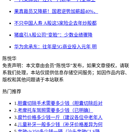
果真裁员又降薪！国君逆势加薪超40%，
不只中国人寿 A股这5家险企去年炒股都
猪瘟引A股公司“变脸”：少数业绩骤降
华为余承东：往年是5G商业投入元年 明
陈悦华
免责声明：本文章由会员“陈悦华”发布，如果文章侵权，请联
系我们处理，本站仅提供信息存储空间服务；如因作品内容、
版权和其他问题请于本站联系
热门推荐
1.
胆囊切除手术需要多少钱（胆囊切除后对
2.
考摩托车驾照需要多少钱（已明确）
3.
腐竹价格多少钱一斤（建议各位中老年人
4.
儿童补牙一般多少钱（补牙价格差异为何
5.
奔驰cls350多少钱一辆（汕头奔驰CLS降