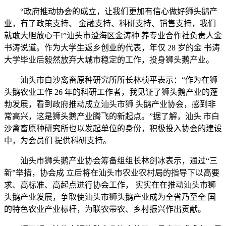
“政府推动协会的成立，让我们更加有信心做好狮头鹅产
业，有了政策支持、 金融支持、科研支持、销售支持，我们
就敢大胆放心干!”汕头市澄海区金涛种 养专业合作社负责人金
书涛说道。作为大学生返乡创业的代表，年仅 28 岁的金 书涛
大学毕业后毅然放弃大城市稳定的工作，投身狮头鹅产业。
汕头市白沙禽畜原种研究所所长林桢平表示：“作为在狮
头鹅农业工作 26 年的科研工作者，我见证了狮头鹅产业的蓬
勃发展，看到政府推动成立汕头市狮 头鹅产业协会，感到非
常高兴，这是狮头鹅产业腾飞的新起点。”据了解，汕头 市白
沙禽畜原种研究所也以发起单位的身份，积极投入协会的建设
中，为会员们 提供科研支持。
汕头市狮头鹅产业协会筹备组组长林剑冰表示，通过“三
新”举措，协会成 立后将在汕头市农业农村局的指导下以高要
求、高标准、高起点进行协会工作， 实实在在推动汕头市狮
头鹅产业发展，争取使汕头市狮头鹅产业成为全省乃至全 国
的特色农业产业标杆，为联农带农、乡村振兴作出贡献。