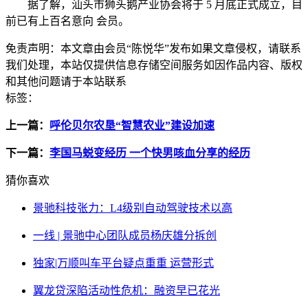
据了解，汕头市狮头鹅产业协会将于 5 月底正式成立，目
前已有上百名意向 会员。
免责声明：
本文章由会员“陈悦华”发布如果文章侵权，请联系
我们处理，本站仅提供信息存储空间服务如因作品内容、版权
和其他问题请于本站联系
标签：
上一篇：
呼伦贝尔农垦“智慧农业”建设加速
下一篇：
李国马蜕变经历 一个快男咳血分享的经历
猜你喜欢
景驰科技张力：L4级别自动驾驶技术以高
一线 | 景驰中心团队成员杨庆雄分拆创
独家|万顺叫车平台疑点重重 运营形式
翼龙贷深陷活动性危机：融资早已花光